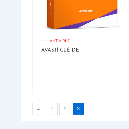
ANTIVIRUS
AVAST! CLÉ DE
←
1
2
3