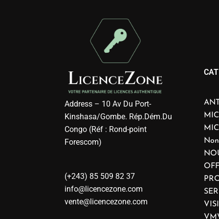
CAT
ANT
Address – 10 Av Du Port-
MIC
Kinshasa/Gombe. Rép.Dém.Du
MI
Congo (Réf : Rond-point
Non
Forescom)
NO
OFF
(+243) 85 509 82 37
PRO
info@licencezone.com
SE
vente@licencezone.com
VIS
VM