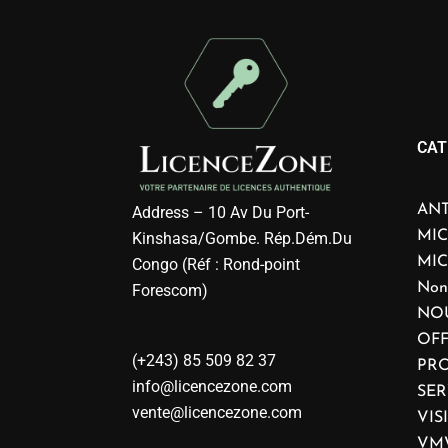
CAT
ANT
Address – 10 Av Du Port-
MIC
Kinshasa/Gombe. Rép.Dém.Du
MI
Congo (Réf : Rond-point
Non
Forescom)
NO
OFF
(+243) 85 509 82 37
PRO
info@licencezone.com
SE
vente@licencezone.com
VIS
VM